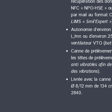
récupération des don
NFC « NPO-HSE » ou 
par mail au format
LIMS « Smil’Expert »
Autonomie d’environ
L/mn ou d’environ 2
ventilateur VTO (
bat
Canne de prélèvement
les têtes de prélève
anti vibratiles afin 
des vibrations
).
Livrée avec la canne
Ø 8/12 mm de 134 cm
2840.