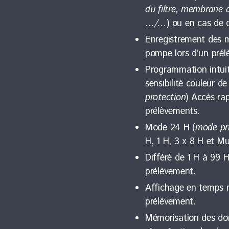
du filtre, membrane 
…/…
) ou en cas de 
Enregistrement des 
pompe lors d’un prél
Programmation intuiti
sensibilité couleur de 
protection
) Accès ra
prélèvements.
Mode 24 H (
mode pri
H, 1 H, 3 x 8 H et M
Différé de 1 H à 99
prélèvement.
Affichage en temps r
prélèvement.
Mémorisation des don