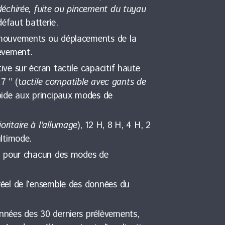
déchirée, fuite ou pincement du tuyau
défaut batterie.
mouvements ou déplacements de la
èvement.
ve sur écran tactile capacitif haute
7 ‘’ (t
actile compatible avec gants de
pide aux principaux modes de
oritaire à l’allumage
), 12 H, 8 H, 4 H, 2
ultimode.
 H pour chacun des modes de
éel de l’ensemble des données du
nées des 30 derniers prélèvements,