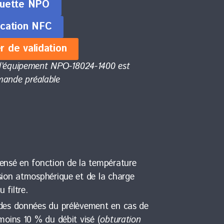
quette NPO
ication NFC
r de validation
e l’équipement NPO-18024-1400 est
mande préalable
ensé en fonction de la température
sion atmosphérique et de la charge
 filtre.
 des données du prélèvement en cas de
moins 10 % du débit visé (
obturation